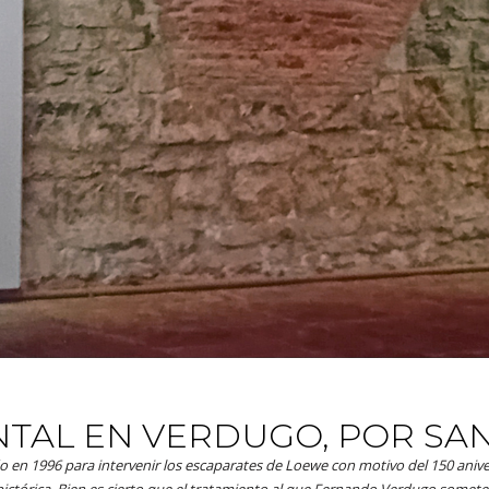
TAL EN VERDUGO, POR SA
 en 1996 para intervenir los escaparates de Loewe con motivo del 150 anive
ictórica. Bien es cierto que el tratamiento al que Fernando Verdugo somete