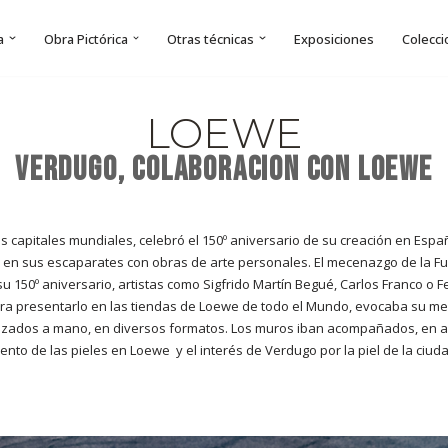
a
Obra Pictórica
Otras técnicas
Exposiciones
Colecci
Saltar
al
contenido
LOEWE
VERDUGO, COLABORACION CON LOEWE
s capitales mundiales, celebró el 150º aniversario de su creación en España
ir en sus escaparates con obras de arte personales. El mecenazgo de la Fun
u 150º aniversario, artistas como Sigfrido Martín Begué, Carlos Franco o 
ra presentarlo en las tiendas de Loewe de todo el Mundo, evocaba su memo
alizados a mano, en diversos formatos. Los muros iban acompañados, en
iento de las pieles en Loewe y el interés de Verdugo por la piel de la ciu