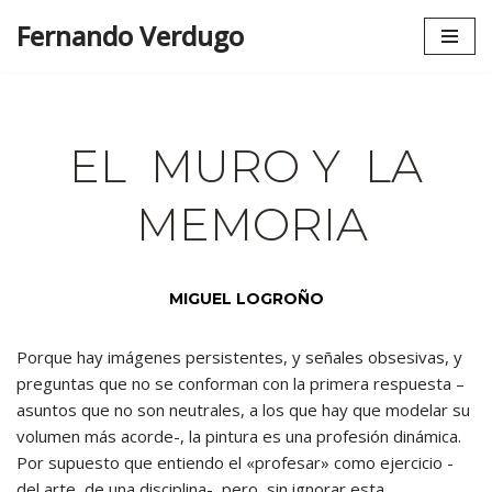
Fernando Verdugo
Saltar
al
contenido
EL MURO Y LA
MEMORIA
MIGUEL LOGROÑO
Porque hay imágenes persistentes, y señales obsesivas, y
preguntas que no se conforman con la primera respuesta –
asuntos que no son neutrales, a los que hay que modelar su
volumen más acorde-, la pintura es una profesión dinámica.
Por supuesto que entiendo el «profesar» como ejercicio -
del arte, de una disciplina-, pero, sin ignorar esta